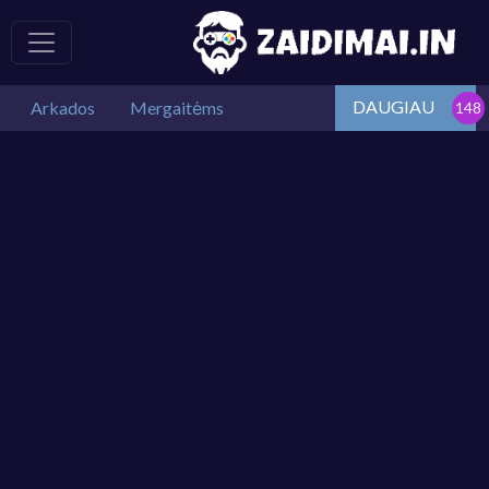
DAUGIAU
Arkados
Mergaitėms