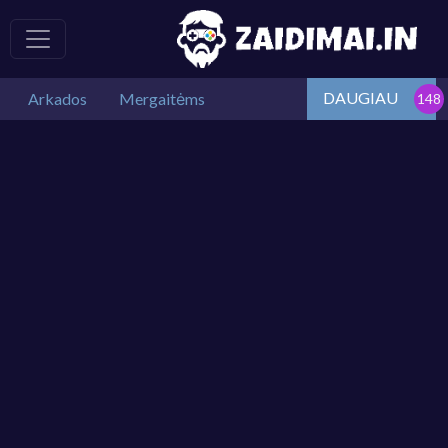
DAUGIAU
Arkados
Mergaitėms