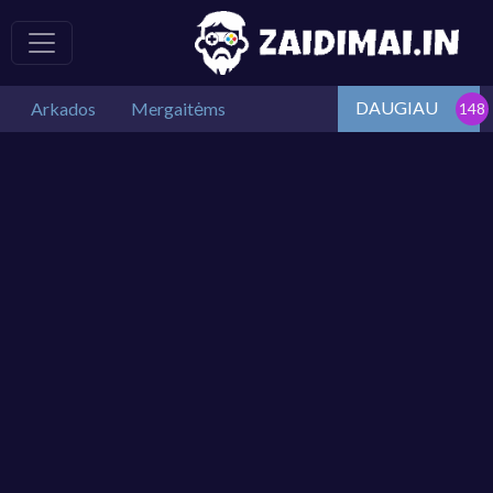
DAUGIAU
Arkados
Mergaitėms