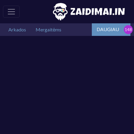
DAUGIAU
Arkados
Mergaitėms