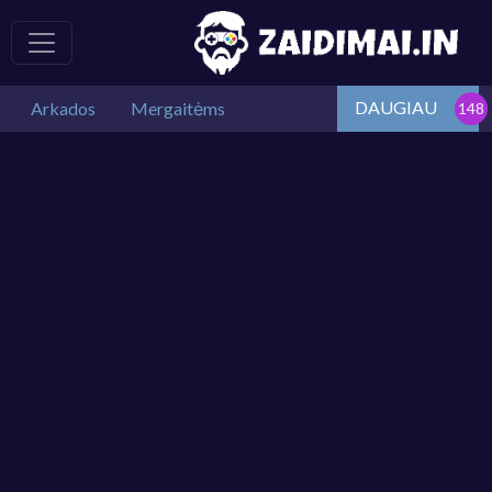
DAUGIAU
Arkados
Mergaitėms