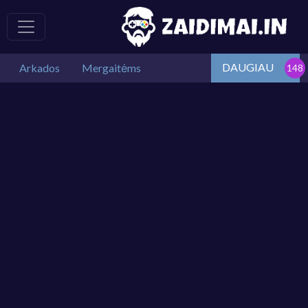
DAUGIAU
Arkados
Mergaitėms