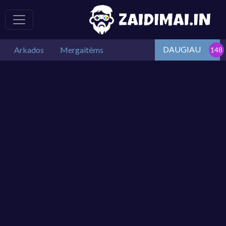
DAUGIAU
Arkados
Mergaitėms