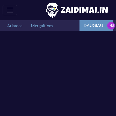
DAUGIAU
Arkados
Mergaitėms