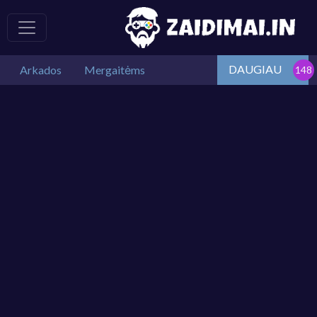
DAUGIAU
Arkados
Mergaitėms